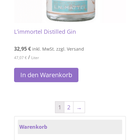
L’immortel Distilled Gin
32,95
€
inkl. MwSt. zzgl. Versand
/
47,07
€
Liter
In den Warenkorb
1
2
→
Warenkorb