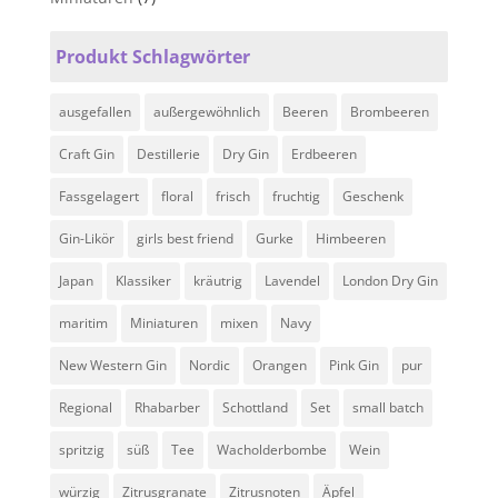
Produkt Schlagwörter
ausgefallen
außergewöhnlich
Beeren
Brombeeren
Craft Gin
Destillerie
Dry Gin
Erdbeeren
Fassgelagert
floral
frisch
fruchtig
Geschenk
Gin-Likör
girls best friend
Gurke
Himbeeren
Japan
Klassiker
kräutrig
Lavendel
London Dry Gin
maritim
Miniaturen
mixen
Navy
New Western Gin
Nordic
Orangen
Pink Gin
pur
Regional
Rhabarber
Schottland
Set
small batch
spritzig
süß
Tee
Wacholderbombe
Wein
würzig
Zitrusgranate
Zitrusnoten
Äpfel