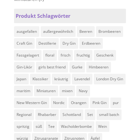
Produkt Schlagwörter
ausgefallen
außergewöhnlich
Beeren
Brombeeren
Craft Gin
Destillerie
Dry Gin
Erdbeeren
Fassgelagert
floral
frisch
fruchtig
Geschenk
Gin-Likör
girls best friend
Gurke
Himbeeren
Japan
Klassiker
kräutrig
Lavendel
London Dry Gin
maritim
Miniaturen
mixen
Navy
New Western Gin
Nordic
Orangen
Pink Gin
pur
Regional
Rhabarber
Schottland
Set
small batch
spritzig
süß
Tee
Wacholderbombe
Wein
würzig
Zitrusgranate
Zitrusnoten
Äpfel