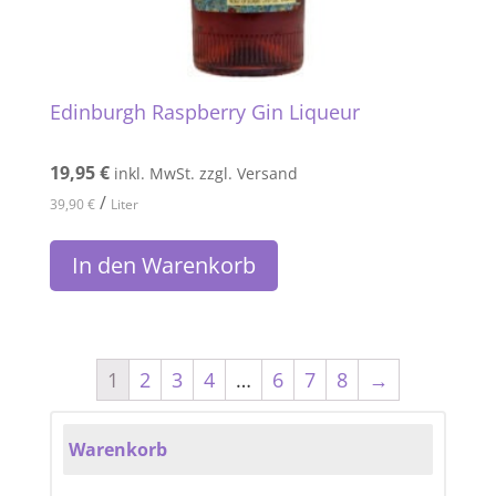
Edinburgh Raspberry Gin Liqueur
19,95
€
inkl. MwSt. zzgl. Versand
/
39,90
€
Liter
In den Warenkorb
1
2
3
4
…
6
7
8
→
Warenkorb