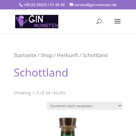
+49 (0) 35023 / 51 40 40
service@gin-monster.de
Startseite
/
Shop
/
Herkunft
/ Schottland
Schottland
Showing 1–9 of 64 results