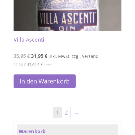
Villa Ascenti
35,95
€
31,95
€
inkl. MwSt. zzgl. Versand
/
51,36
€
45,64
€
Liter
In den Warenkorb
1
2
→
Warenkorb