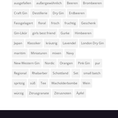
ausgefallen
außergewöhnlich
Beeren
Brombeeren
Craft Gin
Destillerie
Dry Gin
Erdbeeren
Fassgelagert
floral
frisch
fruchtig
Geschenk
Gin-Likör
girls best friend
Gurke
Himbeeren
Japan
Klassiker
kräutrig
Lavendel
London Dry Gin
maritim
Miniaturen
mixen
Navy
New Western Gin
Nordic
Orangen
Pink Gin
pur
Regional
Rhabarber
Schottland
Set
small batch
spritzig
süß
Tee
Wacholderbombe
Wein
würzig
Zitrusgranate
Zitrusnoten
Äpfel