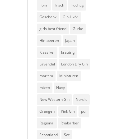
floral
frisch
fruchtig
Geschenk
Gin-Likör
girls best friend
Gurke
Himbeeren
Japan
Klassiker
kräutrig
Lavendel
London Dry Gin
maritim
Miniaturen
mixen
Navy
New Western Gin
Nordic
Orangen
Pink Gin
pur
Regional
Rhabarber
Schottland
Set