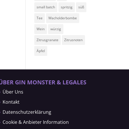
small batch
spritzig
süß
Tee
Wacholderbombe
Wein
würzig
Zitrusgranate
Zitrusnoten
Äpfel
ÜBER GIN MONSTER & LEGALES
Über Uns
Kontakt
Datenschutzerklärung
Cookie & Anbieter Information