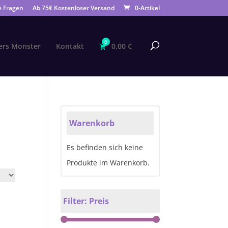
e Fragen
Ab 75€ Kostenloser Versand
0-Artikel
0
ers Monster
Kontakt
0,00
€
Warenkorb
Es befinden sich keine
Produkte im Warenkorb.
Filter: Preis