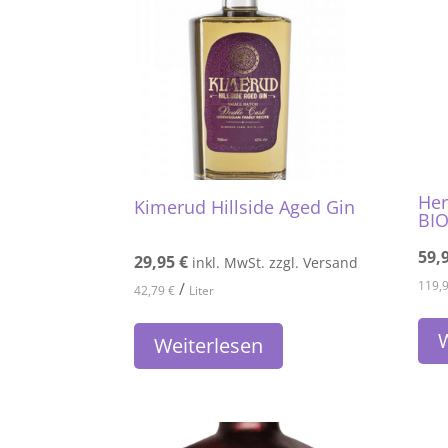
Her
Kimerud Hillside Aged Gin
BI
59,
29,95
€
inkl. MwSt. zzgl. Versand
119,
/
42,79
€
Liter
W
Weiterlesen