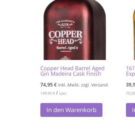
Copper Head Barrel Aged
161
Gin Madeira Cask Finish
Exp
74,95
€
39,
inkl. MwSt. zzgl. Versand
/
149,90
€
Liter
79,9
In den Warenkorb