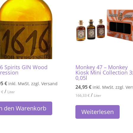
6 Spirits GIN Wood
Monkey 47 – Monkey
ression
Kiosk Mini Collection 3
0,05l
95
€
inkl. MwSt. zzgl. Versand
24,95
€
inkl. MwSt. zzgl. Ve
/
0
€
Liter
/
166,33
€
Liter
In den Warenkorb
Weiterlesen