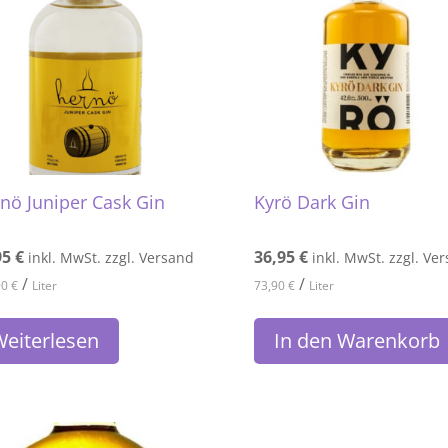
nö Juniper Cask Gin
Kyrö Dark Gin
O
95
€
36,95
€
inkl. MwSt. zzgl. Versand
inkl. MwSt. zzgl. Ve
/
/
90
€
Liter
73,90
€
Liter
eiterlesen
In den Warenkorb