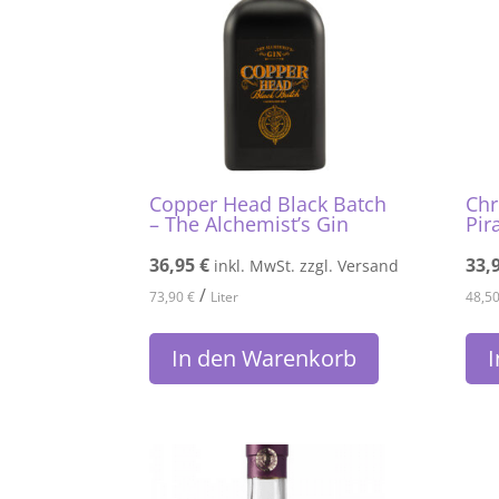
Copper Head Black Batch
Chr
– The Alchemist’s Gin
Pir
36,95
€
33,
inkl. MwSt. zzgl. Versand
/
73,90
€
Liter
48,5
In den Warenkorb