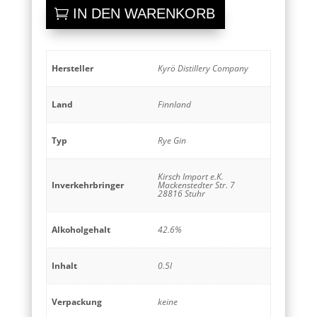
Gin
IN DEN WARENKORB
Menge
Hersteller
Kyrö Distillery Company
Land
Finnland
Typ
Rye Gin
Kirsch Import e.K.
Inverkehrbringer
Mackenstedter Str. 7
28816 Stuhr
Alkoholgehalt
42.6%
Inhalt
0.5l
Verpackung
keine