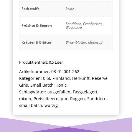
Farbstoffe
keine
Sanddorn, Cranberries,
Früchte & Beeren
Wacholder
Kräuter & Blätter
Birkenblätter, Mädesüß
Produkt enthält: 0,5
Liter
Artikelnummer:
03-01-001-262
Kategorien:
0.5l
,
Finnland
,
Herkunft
,
Reserve
Gins
,
Small Batch
,
Tonic
Schlagwörter:
ausgefallen
,
Fassgelagert
,
mixen
,
Preiselbeere
,
pur
,
Roggen
,
Sanddorn
,
small batch
,
würzig