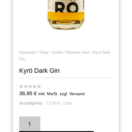
Startseite
/
Shop
/
Sorten
/
Reserve Gins
/ Kyrö Dark
Gin
Kyrö Dark Gin
36,95
€
inkl. MwSt. zzgl. Versand
Grundpreis:
73,90
€
/
Liter
Kyrö
Dark