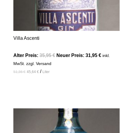
Villa Ascenti
Alter Preis:
35,95
€
Neuer Preis:
31,95
€
inkl.
MwSt. zzgl. Versand
/
51,36
€
45,64
€
Liter
In den Warenkorb