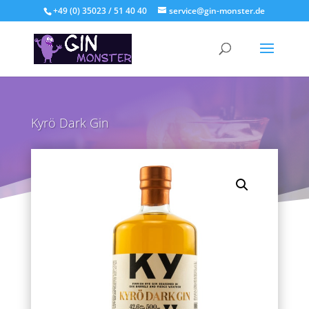
+49 (0) 35023 / 51 40 40
service@gin-monster.de
Kyrö Dark Gin