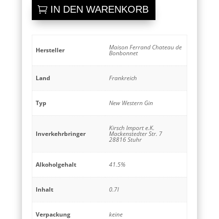
Rouge
IN DEN WARENKORB
Menge
Maison Ferrand Chateau de
Hersteller
Bonbonnet
Land
Frankreich
Typ
New Western Gin
Kirsch Import e.K.
Inverkehrbringer
Mackenstedter Str. 7
28816 Stuhr
Alkoholgehalt
41.5%
Inhalt
0.7l
Verpackung
keine