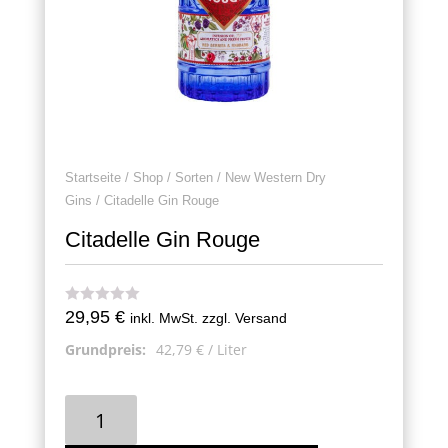
Startseite
/
Shop
/
Sorten
/
New Western Dry
Gins
/ Citadelle Gin Rouge
Citadelle Gin Rouge
29,95
€
inkl. MwSt. zzgl. Versand
Grundpreis:
42,79
€
/
Liter
Citadelle
Gin