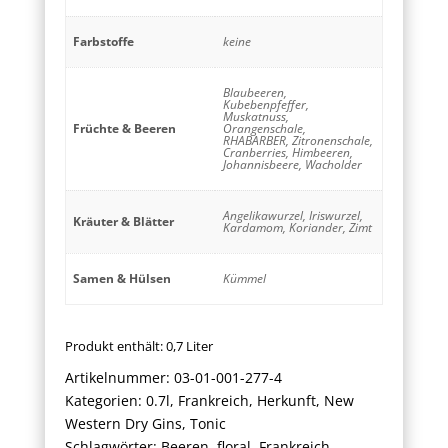
Farbstoffe
keine
Blaubeeren,
Kubebenpfeffer,
Muskatnuss,
Früchte & Beeren
Orangenschale,
RHABARBER, Zitronenschale,
Cranberries, Himbeeren,
Johannisbeere, Wacholder
Angelikawurzel, Iriswurzel,
Kräuter & Blätter
Kardamom, Koriander, Zimt
Samen & Hülsen
Kümmel
Produkt enthält: 0,7
Liter
Artikelnummer:
03-01-001-277-4
Kategorien:
0.7l
,
Frankreich
,
Herkunft
,
New
Western Dry Gins
,
Tonic
Schlagwörter:
Beeren
,
floral
,
Frankreich
,