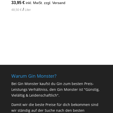
33,95
€
inkl. MwSt. zzgl. Versand
/
48,50
€
Liter
In den Warenkorb
Warum Gin Monster?
Bei Gin Monster kaufst du Gin zum besten Preis-
Leistungs Verhältniss, den Gin Monster ist "Günstig,
Vielältig & Leidenschaftlich".
Damit wir die beste Preise für dich bekommen sind
wir ständig auf der Suche nach den besten