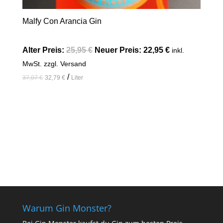
Malfy Con Arancia Gin
Alter Preis:
25,95
€
Neuer Preis:
22,95
€
inkl.
MwSt. zzgl. Versand
/
37,07
€
32,79
€
Liter
In den Warenkorb
Warum Gin Monster?