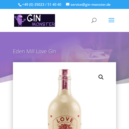
+49 (0) 35023 / 51 40 40
service@gin-monster.de
Eden Mill Love Gin