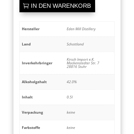
Love
IN DEN WARENKORB
Gin
Menge
Hersteller
Eden Mill Distillery
Land
Schottland
Kirsch Import e.K.
Inverkehrbringer
Mackenstedter Str. 7
28816 Stuhr
Alkoholgehalt
42.0%
Inhalt
0.5l
Verpackung
keine
Farbstoffe
keine