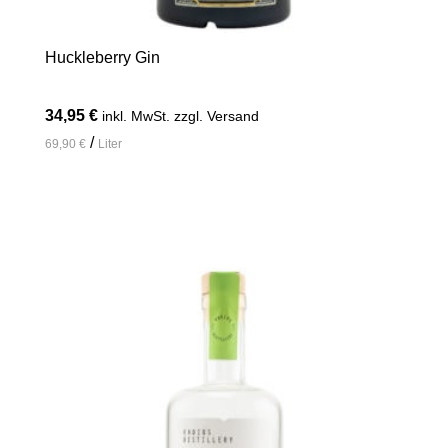
Huckleberry Gin
34,95
€
inkl. MwSt. zzgl. Versand
/
69,90
€
Liter
In den Warenkorb