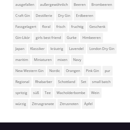
ausgefallen
außergewöhnlich
Beeren
Brombeeren
Craft Gin
Destillerie
Dry Gin
Erdbeeren
Fassgelagert
floral
frisch
fruchtig
Geschenk
Gin-Likör
girls best friend
Gurke
Himbeeren
Japan
Klassiker
kräutrig
Lavendel
London Dry Gin
maritim
Miniaturen
mixen
Navy
New Western Gin
Nordic
Orangen
Pink Gin
pur
Regional
Rhabarber
Schottland
Set
small batch
spritzig
süß
Tee
Wacholderbombe
Wein
würzig
Zitrusgranate
Zitrusnoten
Äpfel