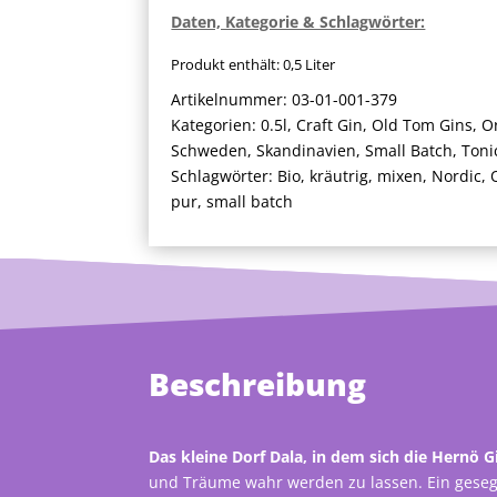
Daten, Kategorie & Schlagwörter:
Produkt enthält: 0,5
Liter
Artikelnummer:
03-01-001-379
Kategorien:
0.5l
,
Craft Gin
,
Old Tom Gins
,
O
Schweden
,
Skandinavien
,
Small Batch
,
Toni
Schlagwörter:
Bio
,
kräutrig
,
mixen
,
Nordic
,
pur
,
small batch
Beschreibung
Das kleine Dorf Dala, in dem sich die Hernö G
und Träume wahr werden zu lassen. Ein gesegn