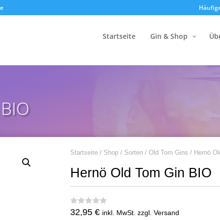
de
Häufig
Startseite
Gin & Shop
Üb
 BIO
Startseite
/
Shop
/
Sorten
/
Old Tom Gins
/ Hernö O
Hernö Old Tom Gin BIO
32,95
€
inkl. MwSt. zzgl. Versand