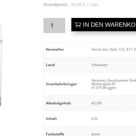
Grundpreis:
65,90
€
/
Liter
Hernö
IN DEN WARENK
Old
Tom
Gin
BIO
Hersteller
Hernö Gin, Dala 152, 871 
Menge
Land
Schweden
Haromex Development Gm
Inverkehrbringer
Weihersfeld 45
41379 Brüggen
Alkoholgehalt
43.0%
Inhalt
0.5l
Farbstoffe
keine