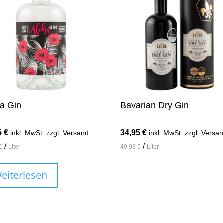
a Gin
Bavarian Dry Gin
5
€
34,95
€
inkl. MwSt. zzgl. Versand
inkl. MwSt. zzgl. Versa
/
/
€
Liter
49,93
€
Liter
eiterlesen
In den Warenkorb