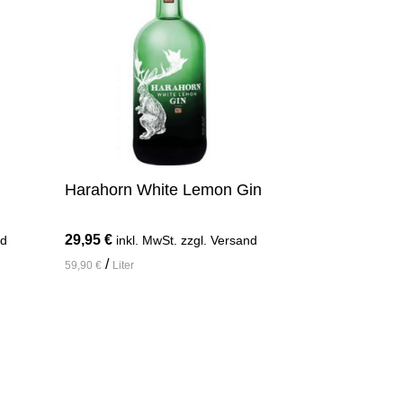
Harahorn White Lemon Gin
29,95
€
nd
inkl. MwSt. zzgl. Versand
/
59,90
€
Liter
In den Warenkorb