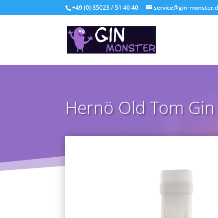
+49 (0) 35023 / 51 40 40
service@gin-monster.
Hernö Old Tom Gin