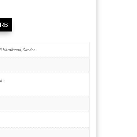
ORB
93 Härnösand, Sweden
bH