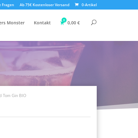
e Fragen
Ab 75€ Kostenloser Versand
0-Artikel
0
ers Monster
Kontakt
0,00
€
ld Tom Gin BIO