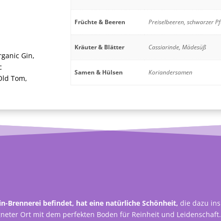
Früchte & Beeren
Preiselbeeren, schwarzer Pf
Kräuter & Blätter
Cassiarinde, Mädesüß
rganic Gin
,
c
Samen & Hülsen
Koriandersamen
Old Tom
,
in-Brennerei befindet, hat eine natürliche Schönheit,
die dazu ins
eter Ort mit dem perfekten Boden für Reinheit und Leidenschaft.