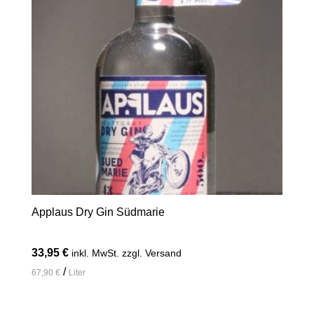
Applaus Dry Gin Südmarie
33,95
€
inkl. MwSt. zzgl. Versand
/
67,90
€
Liter
In den Warenkorb