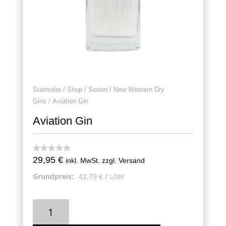
Startseite
/
Shop
/
Sorten
/
New Western Dry
Gins
/ Aviation Gin
Aviation Gin
29,95
€
inkl. MwSt. zzgl. Versand
Grundpreis:
42,79
€
/
Liter
Aviation
Gin