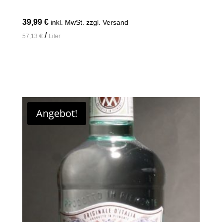
39,99
€
inkl. MwSt. zzgl. Versand
/
57,13
€
Liter
In den Warenkorb
Angebot!