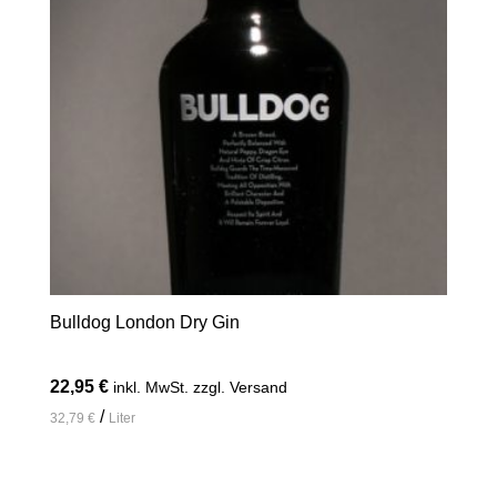
Bulldog London Dry Gin
22,95
€
inkl. MwSt. zzgl. Versand
/
32,79
€
Liter
In den Warenkorb