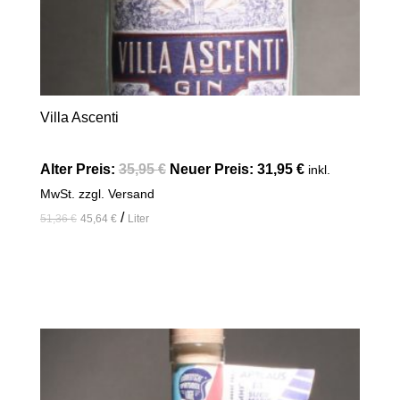
Villa Ascenti
Alter Preis:
35,95
€
Neuer Preis:
31,95
€
inkl.
MwSt. zzgl. Versand
/
51,36
€
45,64
€
Liter
In den Warenkorb