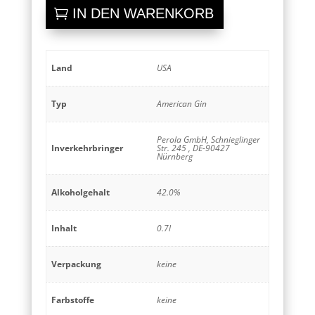
Menge
IN DEN WARENKORB
Land
USA
Typ
American Gin
Perola GmbH, Schnieglinger
Inverkehrbringer
Str. 245 , DE-90427
Nürnberg
Alkoholgehalt
42.0%
Inhalt
0.7l
Verpackung
keine
Farbstoffe
keine