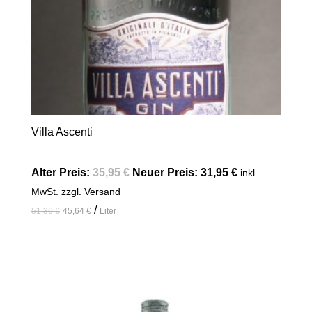
Villa Ascenti
Alter Preis:
35,95
€
Neuer Preis:
31,95
€
inkl.
MwSt. zzgl. Versand
/
51,36
€
45,64
€
Liter
In den Warenkorb