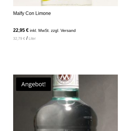
Malfy Con Limone
22,95
€
inkl. MwSt. zzgl. Versand
/
32,79
€
Liter
In den Warenkorb
Angebot!