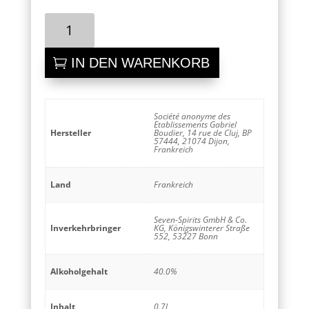
Boudier
Saffron
Gin
IN DEN WARENKORB
Menge
Société anonyme des
Etablissements Gabriel
Hersteller
Boudier, 14 rue de Cluj, BP
57444, 21074 Dijon,
Frankreich
Land
Frankreich
Seven-Spirits GmbH & Co.
Inverkehrbringer
KG, Königswinterer Straße
552, 53227 Bonn
Alkoholgehalt
40.0%
Inhalt
0.7l