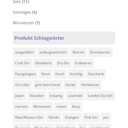
Sets
(11)
Sonstiges
(5)
Miniaturen
(7)
Produkt Schlagwörter
ausgefallen
außergewöhnlich
Beeren
Brombeeren
Craft Gin
Destillerie
Dry Gin
Erdbeeren
Fassgelagert
floral
frisch
fruchtig
Geschenk
Gin-Likör
girls best friend
Gurke
Himbeeren
Japan
Klassiker
kräutrig
Lavendel
London Dry Gin
maritim
Miniaturen
mixen
Navy
New Western Gin
Nordic
Orangen
Pink Gin
pur