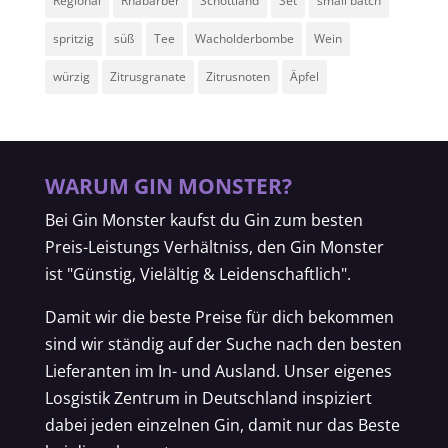
Regional
Rhabarber
Schottland
Set
small batch
spritzig
süß
Tee
Wacholderbombe
Wein
würzig
Zitrusgranate
Zitrusnoten
Äpfel
WARUM GIN MONSTER?
Bei Gin Monster kaufst du Gin zum besten
Preis-Leistungs Verhältniss, den Gin Monster
ist "Günstig, Vielältig & Leidenschaftlich".
Damit wir die beste Preise für dich bekommen
sind wir ständig auf der Suche nach den besten
Lieferanten im In- und Ausland. Unser eigenes
Losgistik Zentrum in Deutschland inspiziert
dabei jeden einzelnen Gin, damit nur das Beste