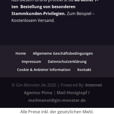
ten Bestellung von besonderen
Stammkunden-Privilegien.
Zum Beispiel –
Kostenlosem Versand.
Home
Allgemeine Geschäftsbedingungen
Impressum
Datenschutzerklärung
Cookie & Anbieter Information
Kontakt
© Gin-Monster.de 2026 | Powered By:
Internet
Agentur Pirna
|
Mail Honigtopf /
mailmenot@gin-monster.de
Alle Preise inkl. der gesetzlichen MwSt.