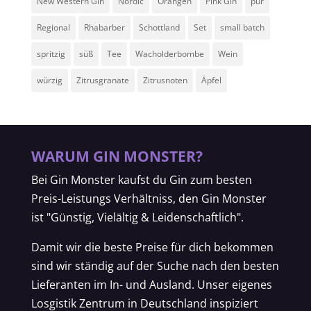
New Western Gin
Nordic
Orangen
Pink Gin
pur
Regional
Rhabarber
Schottland
Set
small batch
spritzig
süß
Tee
Wacholderbombe
Wein
würzig
Zitrusgranate
Zitrusnoten
Äpfel
WARUM GIN MONSTER?
Bei Gin Monster kaufst du Gin zum besten
Preis-Leistungs Verhältniss, den Gin Monster
ist "Günstig, Vielältig & Leidenschaftlich".
Damit wir die beste Preise für dich bekommen
sind wir ständig auf der Suche nach den besten
Lieferanten im In- und Ausland. Unser eigenes
Losgistik Zentrum in Deutschland inspiziert