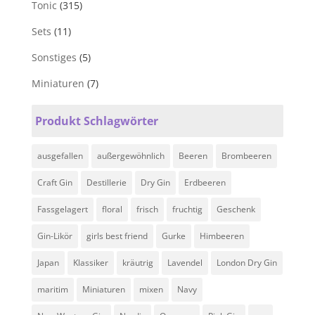
Tonic
(315)
Sets
(11)
Sonstiges
(5)
Miniaturen
(7)
Produkt Schlagwörter
ausgefallen
außergewöhnlich
Beeren
Brombeeren
Craft Gin
Destillerie
Dry Gin
Erdbeeren
Fassgelagert
floral
frisch
fruchtig
Geschenk
Gin-Likör
girls best friend
Gurke
Himbeeren
Japan
Klassiker
kräutrig
Lavendel
London Dry Gin
maritim
Miniaturen
mixen
Navy