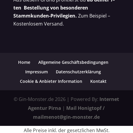
ten Bestellung von besonderen
Stammkunden-Privilegien.
Zum Beispiel –
Kostenlosem Versand.
Home
Allgemeine Geschäftsbedingungen
Impressum
Datenschutzerklärung
Cookie & Anbieter Information
Kontakt
© Gin-Monster.de 2026 | Powered By:
Internet
Agentur Pirna
|
Mail Honigtopf /
mailmenot@gin-monster.de
Alle Preise inkl. der gesetzlichen MwSt.