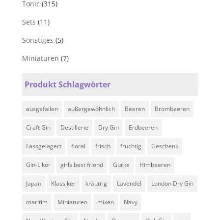
Tonic
(315)
Sets
(11)
Sonstiges
(5)
Miniaturen
(7)
Produkt Schlagwörter
ausgefallen
außergewöhnlich
Beeren
Brombeeren
Craft Gin
Destillerie
Dry Gin
Erdbeeren
Fassgelagert
floral
frisch
fruchtig
Geschenk
Gin-Likör
girls best friend
Gurke
Himbeeren
Japan
Klassiker
kräutrig
Lavendel
London Dry Gin
maritim
Miniaturen
mixen
Navy