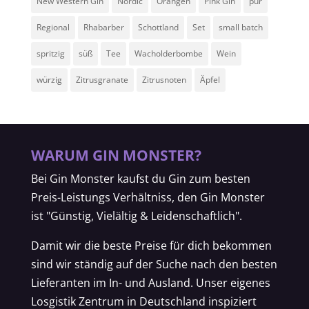
New Western Gin
Nordic
Orangen
Pink Gin
pur
Regional
Rhabarber
Schottland
Set
small batch
spritzig
süß
Tee
Wacholderbombe
Wein
würzig
Zitrusgranate
Zitrusnoten
Äpfel
WARUM GIN MONSTER?
Bei Gin Monster kaufst du Gin zum besten
Preis-Leistungs Verhältniss, den Gin Monster
ist "Günstig, Vielältig & Leidenschaftlich".
Damit wir die beste Preise für dich bekommen
sind wir ständig auf der Suche nach den besten
Lieferanten im In- und Ausland. Unser eigenes
Losgistik Zentrum in Deutschland inspiziert