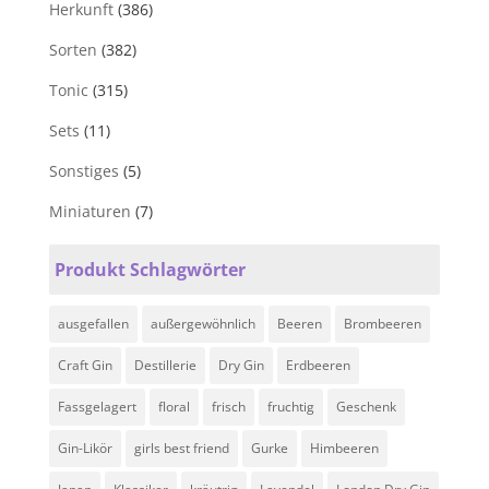
Herkunft
(386)
Sorten
(382)
Tonic
(315)
Sets
(11)
Sonstiges
(5)
Miniaturen
(7)
Produkt Schlagwörter
ausgefallen
außergewöhnlich
Beeren
Brombeeren
Craft Gin
Destillerie
Dry Gin
Erdbeeren
Fassgelagert
floral
frisch
fruchtig
Geschenk
Gin-Likör
girls best friend
Gurke
Himbeeren