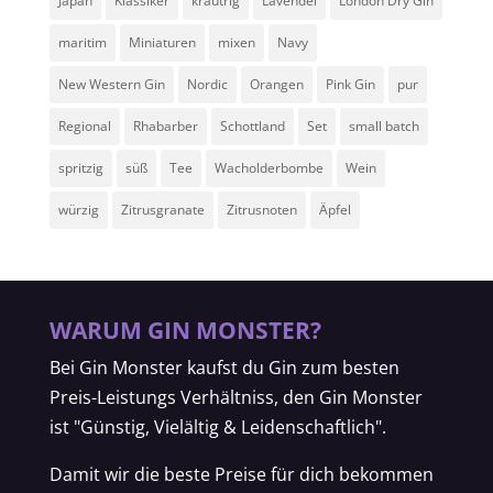
Japan
Klassiker
kräutrig
Lavendel
London Dry Gin
maritim
Miniaturen
mixen
Navy
New Western Gin
Nordic
Orangen
Pink Gin
pur
Regional
Rhabarber
Schottland
Set
small batch
spritzig
süß
Tee
Wacholderbombe
Wein
würzig
Zitrusgranate
Zitrusnoten
Äpfel
WARUM GIN MONSTER?
Bei Gin Monster kaufst du Gin zum besten
Preis-Leistungs Verhältniss, den Gin Monster
ist "Günstig, Vielältig & Leidenschaftlich".
Damit wir die beste Preise für dich bekommen