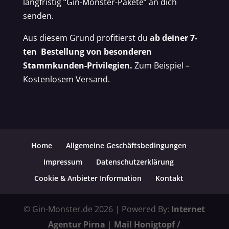
langfristig “Gin-Monster-Pakete” an dich
senden.
Aus diesem Grund profitierst du
ab deiner 7-
ten Bestellung von besonderen
Stammkunden-Privilegien.
Zum Beispiel –
Kostenlosem Versand.
Home
Allgemeine Geschäftsbedingungen
Impressum
Datenschutzerklärung
Cookie & Anbieter Information
Kontakt
© Gin-Monster.de 2026 | Powered By:
Internet
Agentur Pirna
|
Mail Honigtopf /