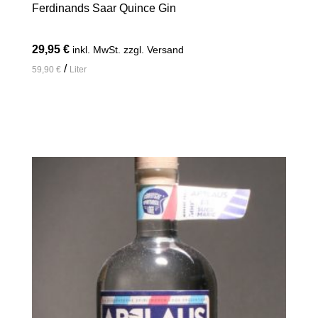
Ferdinands Saar Quince Gin
29,95
€
inkl. MwSt. zzgl. Versand
/
59,90
€
Liter
In den Warenkorb