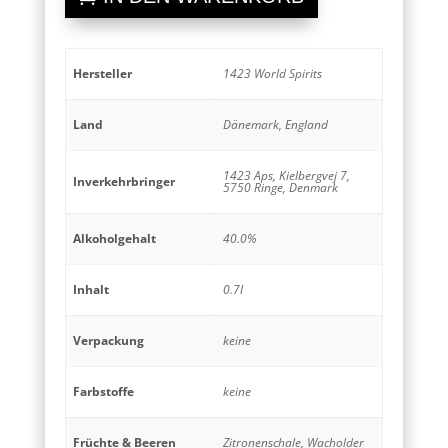
Hersteller
1423 World Spirits
Land
Dänemark, England
1423 Aps, Kielbergvej 7,
Inverkehrbringer
5750 Ringe, Denmark
Alkoholgehalt
40.0%
Inhalt
0.7l
Verpackung
keine
Farbstoffe
keine
Früchte & Beeren
Zitronenschale, Wacholder