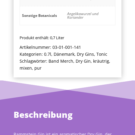
Angelikawurzel und
Sonstige Botanicals
Koriander
Produkt enthält: 0,7
Liter
Artikelnummer:
03-01-001-141
Kategorien:
0.7l
,
Dänemark
,
Dry Gins
,
Tonic
Schlagwörter:
Band Merch
,
Dry Gin
,
kräutrig
,
mixen
,
pur
Beschreibung
Rammstein Gin ist ein aromatischer Dry Gin, der