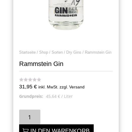
Startseite
/
Shop
/
Sorten
/
Dry Gins
/ Rammstein Gin
Rammstein Gin
31,95
€
inkl. MwSt. zzgl. Versand
Grundpreis:
45,64
€
/
Liter
Rammstein
Gin
Menge
IN DEN WARENKORB