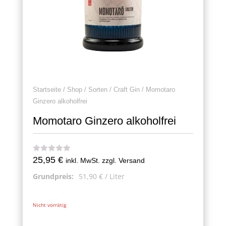
Startseite
/
Shop
/
Sorten
/
Craft Gin
/ Momotaro
Ginzero alkoholfrei
Momotaro Ginzero alkoholfrei
25,95
€
inkl. MwSt. zzgl. Versand
Grundpreis:
51,90
€
/
Liter
Nicht vorrätig