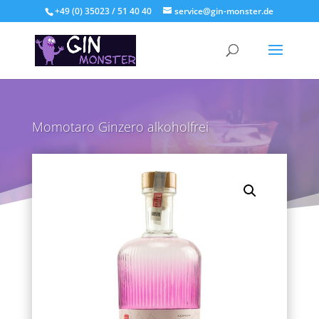
+49 (0) 35023 / 51 40 40
service@gin-monster.de
Momotaro Ginzero alkoholfrei