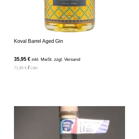
Koval Barrel Aged Gin
35,95
€
inkl. MwSt. zzgl. Versand
/
71,90
€
Liter
In den Warenkorb