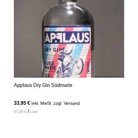
Applaus Dry Gin Südmarie
33,95
€
inkl. MwSt. zzgl. Versand
/
67,90
€
Liter
In den Warenkorb