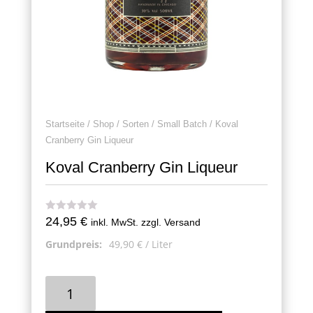
Startseite
/
Shop
/
Sorten
/
Small Batch
/ Koval
Cranberry Gin Liqueur
Koval Cranberry Gin Liqueur
24,95
€
inkl. MwSt. zzgl. Versand
Grundpreis:
49,90
€
/
Liter
Koval
Cranberry