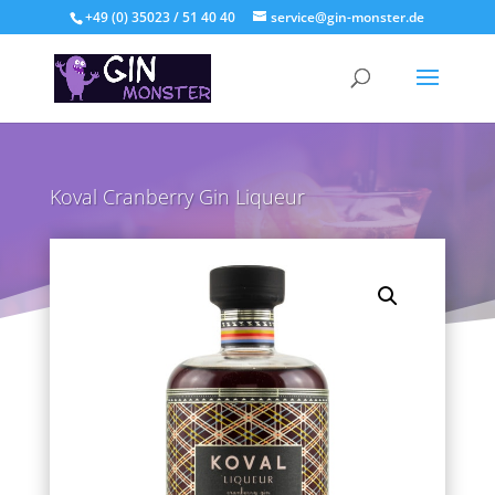
+49 (0) 35023 / 51 40 40
service@gin-monster.de
Koval Cranberry Gin Liqueur