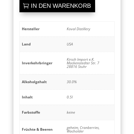
Gin
IN DEN WARENKORB
Liqueur
Menge
Hersteller
Koval Distillery
Land
USA
Kirsch Import e.K.
Inverkehrbringer
Mackenstedter Str. 7
28816 Stuhr
Alkoholgehalt
30.0%
Inhalt
0.5l
Farbstoffe
keine
geheim, Cranberries,
Früchte & Beeren
Wacholder