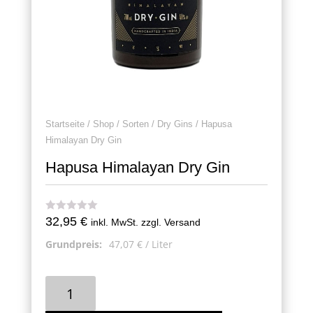
Startseite
/
Shop
/
Sorten
/
Dry Gins
/ Hapusa
Himalayan Dry Gin
Hapusa Himalayan Dry Gin
32,95
€
inkl. MwSt. zzgl. Versand
Grundpreis:
47,07
€
/
Liter
Hapusa
Himalayan