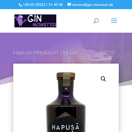
+49 (0) 35023 / 51 40 40
service@gin-monster.de
Hapusa Himalayan Dry Gin