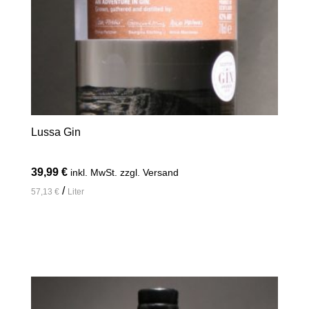
Lussa Gin
39,99
€
inkl. MwSt. zzgl. Versand
/
57,13
€
Liter
In den Warenkorb