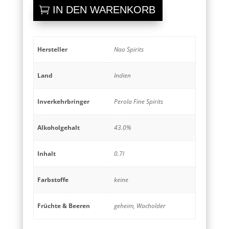
Dry
IN DEN WARENKORB
Gin
Menge
Hersteller
Nao Spirits
Land
Indien
Inverkehrbringer
Perola Fine Spirits
Alkoholgehalt
43.0%
Inhalt
0.7l
Farbstoffe
keine
Früchte & Beeren
geheim, Wacholder