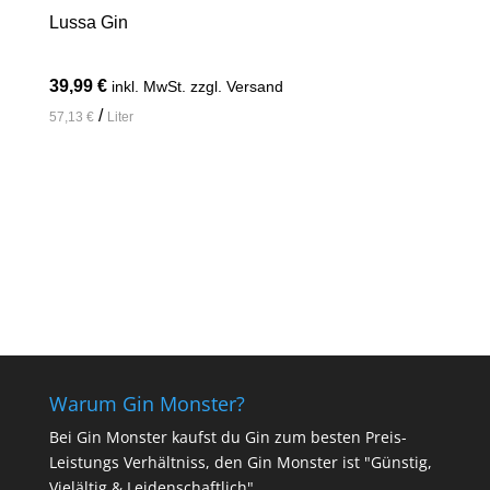
Lussa Gin
39,99
€
inkl. MwSt. zzgl. Versand
/
57,13
€
Liter
In den Warenkorb
Warum Gin Monster?
Bei Gin Monster kaufst du Gin zum besten Preis-
Leistungs Verhältniss, den Gin Monster ist "Günstig,
Vielältig & Leidenschaftlich".