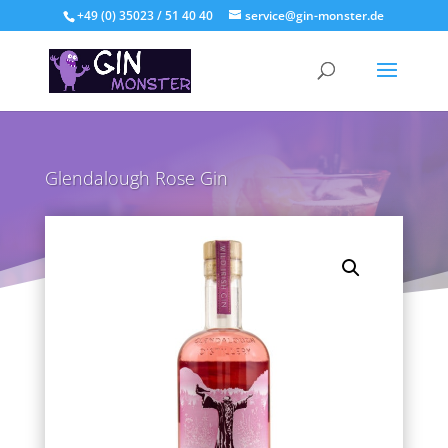
+49 (0) 35023 / 51 40 40
service@gin-monster.de
Glendalough Rose Gin