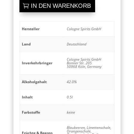
Cologne
IN DEN WARENKORB
Rosé
Menge
Hersteller
Cologne Spirits GmbH
Land
Deutschland
Cologne Spirits GmbH
Inverkehrbringer
Bonner Str. 205
50968 Köln, Germany
Alkoholgehalt
42.0%
Inhalt
0.5l
Farbstoffe
keine
Blaubeeren, Limettenschale,
Orangenschale,
Früchte & Beeren