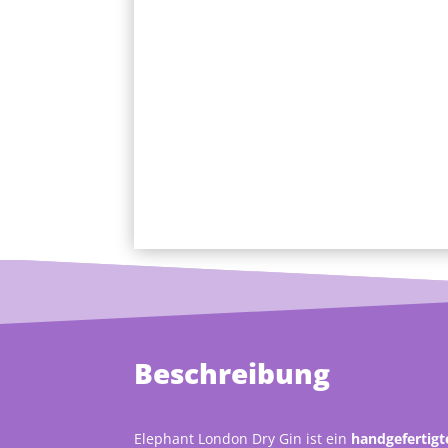
Beschreibung
Elephant London Dry Gin ist ein
handgefertig