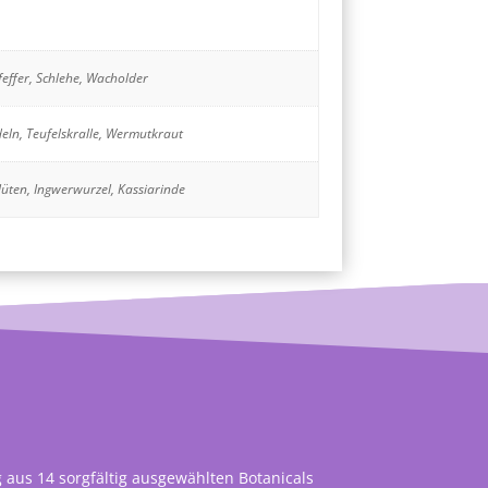
feffer, Schlehe, Wacholder
deln, Teufelskralle, Wermutkraut
üten, Ingwerwurzel, Kassiarinde
 aus 14 sorgfältig ausgewählten Botanicals