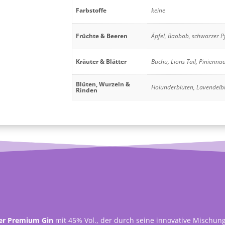
Farbstoffe
keine
Früchte & Beeren
Äpfel, Baobab, schwarzer P
Kräuter & Blätter
Buchu, Lions Tail, Pinienna
Blüten, Wurzeln &
Holunderblüten, Lavendelbl
Rinden
ter Premium Gin
mit 45% Vol., der durch seine innovative Mischung