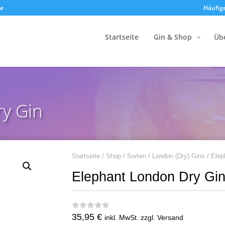
de
Häufig
Startseite
Gin & Shop
Üb
y Gin
Startseite
/
Shop
/
Sorten
/
London (Dry) Gins
/ Elep
Elephant London Dry Gi
35,95
€
inkl. MwSt. zzgl. Versand