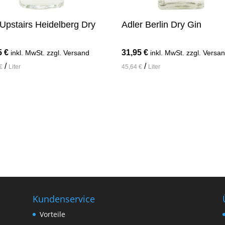
Upstairs Heidelberg Dry
Adler Berlin Dry Gin
5
€
31,95
€
inkl. MwSt. zzgl. Versand
inkl. MwSt. zzgl. Versa
/
/
€
Liter
45,64
€
Liter
n den Warenkorb
In den Warenkorb
Kundenservice
Vorteile