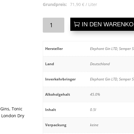
Grundpreis:
71,90
€
/
Liter
Elephant
IN DEN WARENK
London
Dry
Gin
Menge
Hersteller
Elephant Gin LTD, Semper 
Land
Deutschland
Inverkehrbringer
Elephant Gin LTD, Semper 
Alkoholgehalt
45.0%
 Gins
,
Tonic
Inhalt
0.5l
,
London Dry
Verpackung
keine