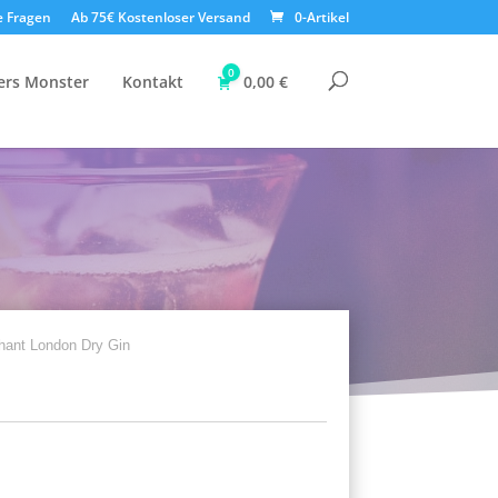
e Fragen
Ab 75€ Kostenloser Versand
0-Artikel
0
ers Monster
Kontakt
0,00
€
hant London Dry Gin
n