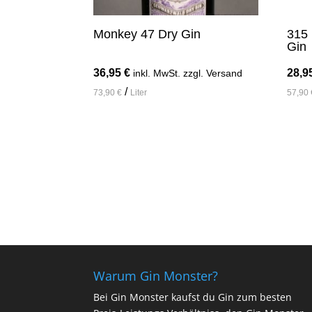
Monkey 47 Dry Gin
315 
Gin
36,95
€
28,9
inkl. MwSt. zzgl. Versand
/
73,90
€
Liter
57,90
In den Warenkorb
I
Warum Gin Monster?
Bei Gin Monster kaufst du Gin zum besten