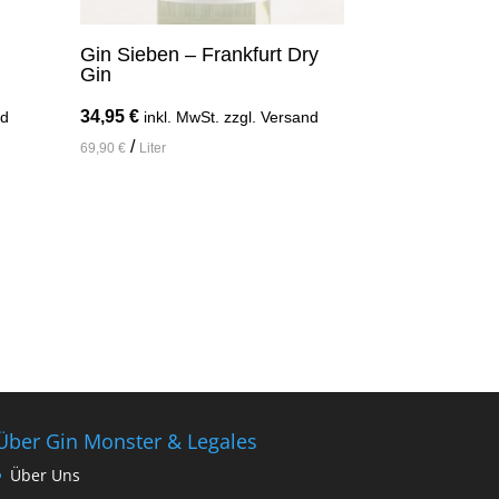
Gin Sieben – Frankfurt Dry
Gin
34,95
€
nd
inkl. MwSt. zzgl. Versand
/
69,90
€
Liter
In den Warenkorb
Über Gin Monster & Legales
Über Uns