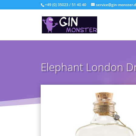
+49 (0) 35023 / 51 40 40
service@gin-monster.
Elephant London Dr