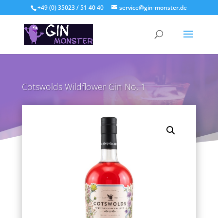
+49 (0) 35023 / 51 40 40
service@gin-monster.de
Cotswolds Wildflower Gin No. 1