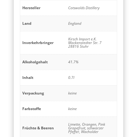
Hersteller
Cotswolds Distillery
Land
England
Kirsch Import e.K.
Inverkehrbringer
Mackenstedter Str. 7
28816 Stuhr
Alkoholgehalt
41.7%
Inhalt
0.7l
Verpackung
keine
Farbstoffe
keine
Limette, Orangen, Pink
Früchte & Beeren
Grapefruit, schwarzer
Pfeffer, Wacholder