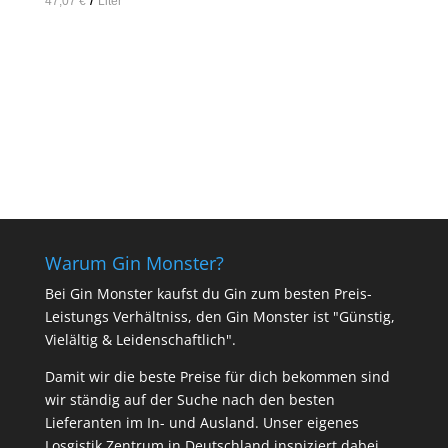
47,07
€
Liter
In den Warenkorb
Warum Gin Monster?
Bei Gin Monster kaufst du Gin zum besten Preis-
Leistungs Verhältniss, den Gin Monster ist "Günstig,
Vielältig & Leidenschaftlich".
Damit wir die beste Preise für dich bekommen sind
wir ständig auf der Suche nach den besten
Lieferanten im In- und Ausland. Unser eigenes
Losgistik Zentrum in Deutschland inspiziert dabei