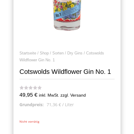
Startseite
/
Shop
/
Sorten
/
Dry Gins
/ Cotswolds
Wildflower Gin No. 1
Cotswolds Wildflower Gin No. 1
49,95
€
inkl. MwSt. zzgl. Versand
Grundpreis:
71,36
€
/
Liter
Nicht vorrätig