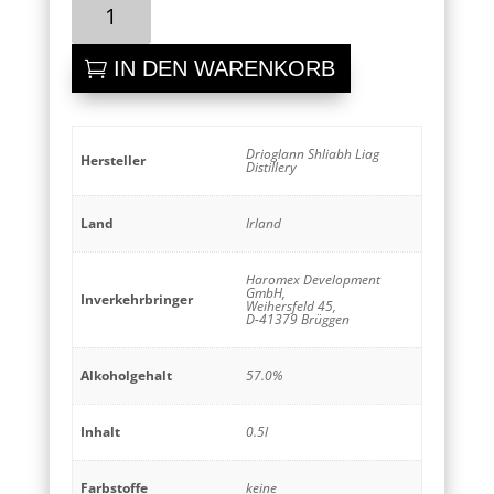
An
Dulaman
Santa
IN DEN WARENKORB
Ana
Armada
Menge
Drioglann Shliabh Liag
Hersteller
Distillery
Land
Irland
Haromex Development
GmbH,
Inverkehrbringer
Weihersfeld 45,
D-41379 Brüggen
Alkoholgehalt
57.0%
Inhalt
0.5l
Farbstoffe
keine