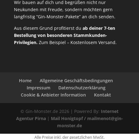
Wir bauen auf dich und begrüßen nicht nur
Neukunden mit Freude, sondern möchten gern
langfristig “Gin-Monster-Pakete” an dich senden.
Aus diesem Grund profitierst du
ab deiner 7-ten
Bestellung von besonderen Stammkunden-
Privilegien.
Zum Beispiel – Kostenlosem Versand.
Home
Allgemeine Geschäftsbedingungen
Impressum
Datenschutzerklärung
Cookie & Anbieter Information
Kontakt
© Gin-Monster.de 2026 | Powered By:
Internet
Agentur Pirna
|
Mail Honigtopf / mailmenot@gin-
monster.de
Alle Preise inkl. der gesetzlichen MwSt.