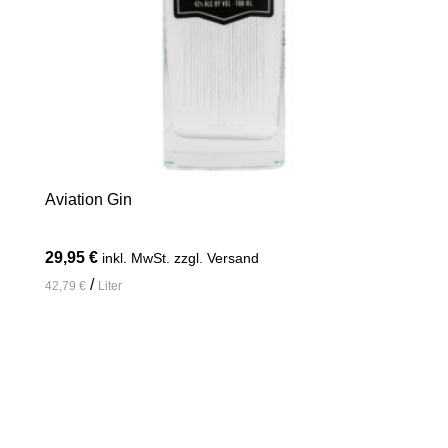
Aviation Gin
29,95
€
inkl. MwSt. zzgl. Versand
/
42,79
€
Liter
In den Warenkorb